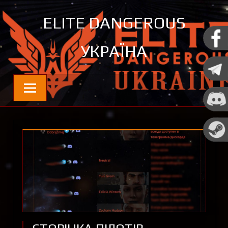
Перейти
ELITE DANGEROUS
до
контенту
УКРАЇНА
Новини та цікавинки про Elite Dangerous