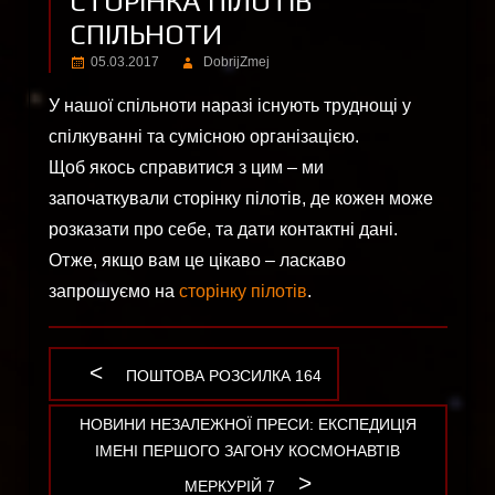
СТОРІНКА ПІЛОТІВ
СПІЛЬНОТИ
05.03.2017
DobrijZmej
У нашої спільноти наразі існують труднощі у
спілкуванні та сумісною організацією.
Щоб якось справитися з цим – ми
започаткували сторінку пілотів, де кожен може
розказати про себе, та дати контактні дані.
Отже, якщо вам це цікаво – ласкаво
запрошуємо на
сторінку пілотів
.
PREVIOUS
ПОШТОВА РОЗСИЛКА 164
Навігація
POST:
NEXT
НОВИНИ НЕЗАЛЕЖНОЇ ПРЕСИ: ЕКСПЕДИЦІЯ
записів
POST:
ІМЕНІ ПЕРШОГО ЗАГОНУ КОСМОНАВТІВ
МЕРКУРІЙ 7