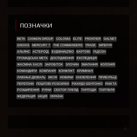
ПОЗНАЧКИ
BETA
CANNON GROUP
COLONIA
ELITE
FRONTIER
GALNET
GNOSIS
MERCURY 7
THE COMMANDERS
TRADE
ІМПЕРІЯ
АЛЬЯНС
АСТЕРОЇД
БУДІВНИЦТВО
ВАРТОВІ
ГАДСОН
ГРОМАДСЬКА МЕТА
ДОСЛІДЖЕННЯ
ЕКСПЕДИЦІЯ
ЖАСМІНА ХАСЛІ
ЗАРОБІТОК
ЗЛОЧИН
ЗМАГАННЯ
КОЛОНІЯ
КОМАНДИРИ
КОМПАНІЯ
КОНФЛІКТ
КРИМІНАЛ
ЛАВІНЬЄ-ДЮВАЛЬ
МІСІЯ
НОВИНИ
ОНОВЛЕННЯ
ПРИБУЛЬЦІ
ПЕРЕГОНИ
ПОШТОВІ РОЗСИЛКИ
РІКАРДО БЕНТОНІО
РАМ ТА
РОЗШИРЕННЯ
РУЇНИ
СЕКТОР ПЛЕЯД
ТАРГОІДИ
ТОРГІВЛЯ
ФЕДЕРАЦІЯ
АКЦІЯ
УКРАЇНА