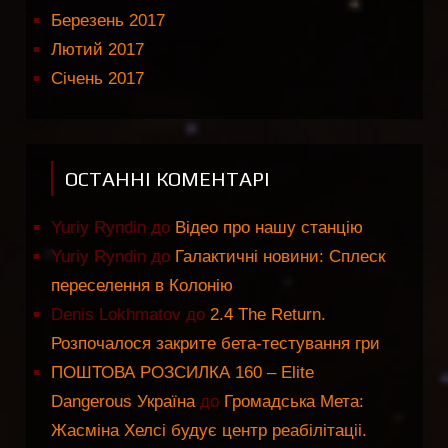
Березень 2017
Лютий 2017
Січень 2017
ОСТАННІ КОМЕНТАРІ
Yuriy Ryndin
до
Відео про нашу станцію
Yuriy Ryndin
до
Галактичні новини: Сплеск
переселення в Колонію
Denis Lokhmatov
до
2.4 The Return.
Розпочалося закрите бета-тестування гри
ПОШТОВА РОЗСИЛКА 160 – Elite
Dangerous Україна
до
Громадська Мета:
Жасміна Хелсі будує центр реабілітаціі.