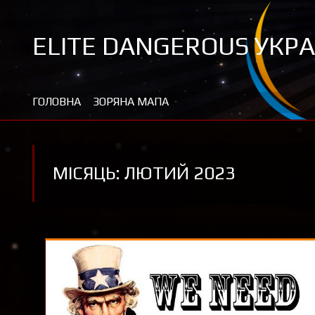
Перейти
до
ELITE DANGEROUS УКРА
контенту
Новини та цікавинки про Elite Dangerous
ГОЛОВНА
ЗОРЯНА МАПА
МІСЯЦЬ: ЛЮТИЙ 2023