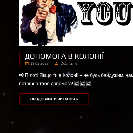
ДОПОМОГА В КОЛОНІЇ
13.02.2023
DobrijZmej
📢 Пілот! Якщо ти в Колонії – не будь байдужим, на
потрібна твоя допомога! 🆘 🆘 🆘
ПРОДОВЖИТИ ЧИТАННЯ »