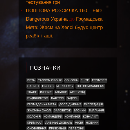
тестування гри
ПОШТОВА РОЗСИЛКА 160 – Elite
Dangerous Україна
до
Громадська
Мета: Жасміна Хелсі будує центр
реабілітаціі.
ПОЗНАЧКИ
BETA
CANNON GROUP
COLONIA
ELITE
FRONTIER
GALNET
GNOSIS
MERCURY 7
THE COMMANDERS
TRADE
ІМПЕРІЯ
АЛЬЯНС
АСТЕРОЇД
БУДІВНИЦТВО
ВАРТОВІ
ГАДСОН
ГРОМАДСЬКА МЕТА
ДОСЛІДЖЕННЯ
ЕКСПЕДИЦІЯ
ЖАСМІНА ХАСЛІ
ЗАРОБІТОК
ЗЛОЧИН
ЗМАГАННЯ
КОЛОНІЯ
КОМАНДИРИ
КОМПАНІЯ
КОНФЛІКТ
КРИМІНАЛ
ЛАВІНЬЄ-ДЮВАЛЬ
МІСІЯ
НОВИНИ
ОНОВЛЕННЯ
ПРИБУЛЬЦІ
ПЕРЕГОНИ