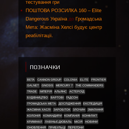
тестування гри
ПОШТОВА РОЗСИЛКА 160 – Elite
Dangerous Україна
до
Громадська
Мета: Жасміна Хелсі будує центр
реабілітаціі.
ПОЗНАЧКИ
BETA
CANNON GROUP
COLONIA
ELITE
FRONTIER
GALNET
GNOSIS
MERCURY 7
THE COMMANDERS
TRADE
ІМПЕРІЯ
АЛЬЯНС
АСТЕРОЇД
БУДІВНИЦТВО
ВАРТОВІ
ГАДСОН
ГРОМАДСЬКА МЕТА
ДОСЛІДЖЕННЯ
ЕКСПЕДИЦІЯ
ЖАСМІНА ХАСЛІ
ЗАРОБІТОК
ЗЛОЧИН
ЗМАГАННЯ
КОЛОНІЯ
КОМАНДИРИ
КОМПАНІЯ
КОНФЛІКТ
КРИМІНАЛ
ЛАВІНЬЄ-ДЮВАЛЬ
МІСІЯ
НОВИНИ
ОНОВЛЕННЯ
ПРИБУЛЬЦІ
ПЕРЕГОНИ