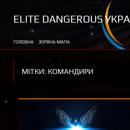
Перейти
до
ELITE DANGEROUS УКРА
контенту
Новини та цікавинки про Elite Dangerous
ГОЛОВНА
ЗОРЯНА МАПА
МІТКИ: КОМАНДИРИ