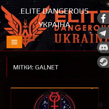
Перейти
ELITE DANGEROUS
до
контенту
УКРАЇНА
Новини та цікавинки про Elite Dangerous
МІТКИ: GALNET