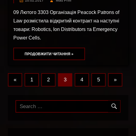
10.02.2017
Mad Phill
09 Лютого 3303 Організація Peacock Patrons of
Law розмістила відкритий контракт на наступні
товари: Robotics, Ion Distributors та Emergency
Power Cells.
ПРОДОВЖИТИ ЧИТАННЯ »
«
Previous
1
2
3
4
5
Next
»
Навігація
Posts
Posts
записів