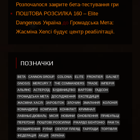
Розпочалося закрите бета-тестування гри
ПОШТОВА РОЗСИЛКА 160 – Elite
Dangerous Україна
до
Громадська Мета:
Жасміна Хелсі будує центр реабілітаціі.
ПОЗНАЧКИ
BETA
CANNON GROUP
COLONIA
ELITE
FRONTIER
GALNET
GNOSIS
MERCURY 7
THE COMMANDERS
TRADE
ІМПЕРІЯ
АЛЬЯНС
АСТЕРОЇД
БУДІВНИЦТВО
ВАРТОВІ
ГАДСОН
ГРОМАДСЬКА МЕТА
ДОСЛІДЖЕННЯ
ЕКСПЕДИЦІЯ
ЖАСМІНА ХАСЛІ
ЗАРОБІТОК
ЗЛОЧИН
ЗМАГАННЯ
КОЛОНІЯ
КОМАНДИРИ
КОМПАНІЯ
КОНФЛІКТ
КРИМІНАЛ
ЛАВІНЬЄ-ДЮВАЛЬ
МІСІЯ
НОВИНИ
ОНОВЛЕННЯ
ПРИБУЛЬЦІ
ПЕРЕГОНИ
ПОШТОВІ РОЗСИЛКИ
РІКАРДО БЕНТОНІО
РАМ ТА
РОЗШИРЕННЯ
РУЇНИ
СЕКТОР ПЛЕЯД
ТАРГОІДИ
ТОРГІВЛЯ
ФЕДЕРАЦІЯ
АКЦІЯ
УКРАЇНА