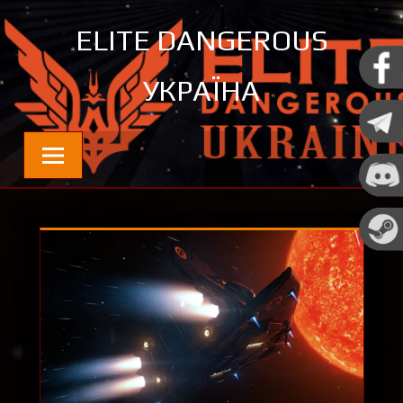
Перейти
ELITE DANGEROUS
до
контенту
УКРАЇНА
Новини та цікавинки про Elite Dangerous