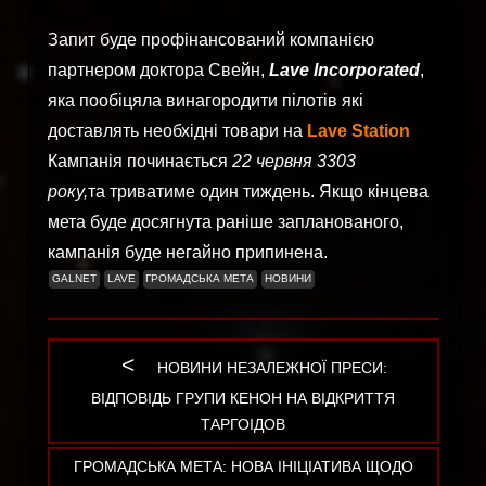
Запит буде профінансований компанією
партнером доктора Свейн,
Lave Incorporated
,
яка пообіцяла винагородити пілотів які
доставлять необхідні товари на
Lave Station
Кампанія починається
22 червня 3303
року,
та триватиме один тиждень. Якщо кінцева
мета буде досягнута раніше запланованого,
кампанія буде негайно припинена.
GALNET
LAVE
ГРОМАДСЬКА МЕТА
НОВИНИ
PREVIOUS
НОВИНИ НЕЗАЛЕЖНОЇ ПРЕСИ:
Навігація
POST:
ВІДПОВІДЬ ГРУПИ КЕНОН НА ВІДКРИТТЯ
ТАРГОІДОВ
записів
NEXT
ГРОМАДСЬКА МЕТА: НОВА ІНІЦІАТИВА ЩОДО