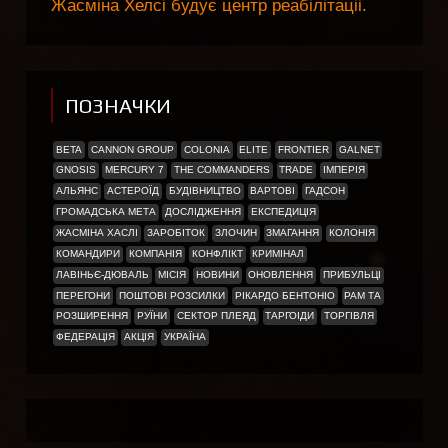
Жасміна Хелсі будує центр реабілітаціі.
ПОЗНАЧКИ
BETA
CANNON GROUP
COLONIA
ELITE
FRONTIER
GALNET
GNOSIS
MERCURY 7
THE COMMANDERS
TRADE
ІМПЕРІЯ
АЛЬЯНС
АСТЕРОЇД
БУДІВНИЦТВО
ВАРТОВІ
ГАДСОН
ГРОМАДСЬКА МЕТА
ДОСЛІДЖЕННЯ
ЕКСПЕДИЦІЯ
ЖАСМІНА ХАСЛІ
ЗАРОБІТОК
ЗЛОЧИН
ЗМАГАННЯ
КОЛОНІЯ
КОМАНДИРИ
КОМПАНІЯ
КОНФЛІКТ
КРИМІНАЛ
ЛАВІНЬЄ-ДЮВАЛЬ
МІСІЯ
НОВИНИ
ОНОВЛЕННЯ
ПРИБУЛЬЦІ
ПЕРЕГОНИ
ПОШТОВІ РОЗСИЛКИ
РІКАРДО БЕНТОНІО
РАМ ТА
РОЗШИРЕННЯ
РУЇНИ
СЕКТОР ПЛЕЯД
ТАРГОІДИ
ТОРГІВЛЯ
ФЕДЕРАЦІЯ
АКЦІЯ
УКРАЇНА