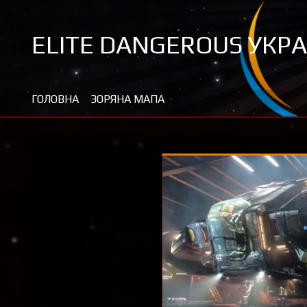
Перейти
до
ELITE DANGEROUS УКРА
контенту
Новини та цікавинки про Elite Dangerous
ГОЛОВНА
ЗОРЯНА МАПА