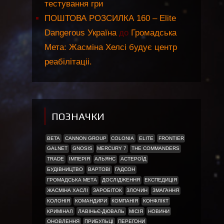
тестування гри
ПОШТОВА РОЗСИЛКА 160 – Elite
Dangerous Україна
до
Громадська
Мета: Жасміна Хелсі будує центр
реабілітаціі.
ПОЗНАЧКИ
BETA
CANNON GROUP
COLONIA
ELITE
FRONTIER
GALNET
GNOSIS
MERCURY 7
THE COMMANDERS
TRADE
ІМПЕРІЯ
АЛЬЯНС
АСТЕРОЇД
БУДІВНИЦТВО
ВАРТОВІ
ГАДСОН
ГРОМАДСЬКА МЕТА
ДОСЛІДЖЕННЯ
ЕКСПЕДИЦІЯ
ЖАСМІНА ХАСЛІ
ЗАРОБІТОК
ЗЛОЧИН
ЗМАГАННЯ
КОЛОНІЯ
КОМАНДИРИ
КОМПАНІЯ
КОНФЛІКТ
КРИМІНАЛ
ЛАВІНЬЄ-ДЮВАЛЬ
МІСІЯ
НОВИНИ
ОНОВЛЕННЯ
ПРИБУЛЬЦІ
ПЕРЕГОНИ