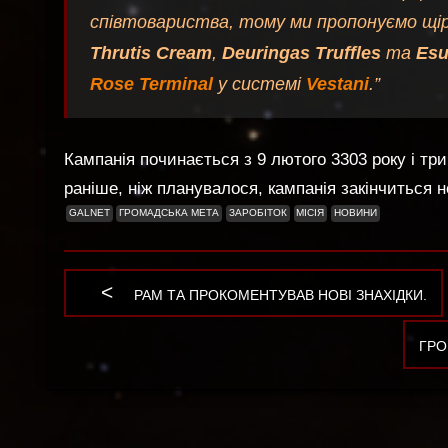
співтовариства, тому ми пропонуємо щі
Thrutis Cream
,
Deuringas Truffles
та
Esu
Rose Terminal
у системі
Vestani
.”
Кампанія починається з 9 лютого 3303 року і т
раніше, ніж планувалося, кампанія закiнчиться н
GALNET
ГРОМАДСЬКА МЕТА
ЗАРОБІТОК
МІСІЯ
НОВИНИ
PREVIOUS
РАМ ТА ПРОКОМЕНТУВАВ НОВІ ЗНАХІДКИ.
Навігація
POST:
NEX
ГРО
записів
POS