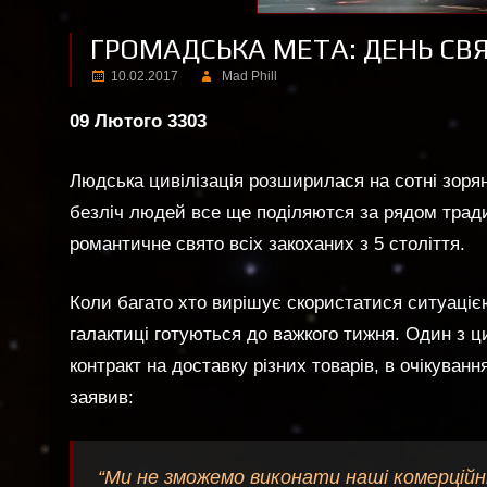
ГРОМАДСЬКА МЕТА: ДЕНЬ СВ
10.02.2017
Mad Phill
09 Лютого 3303
Людська цивілізація розширилася на сотні зоряни
безліч людей все ще поділяются за рядом тради
романтичне свято всіх закоханих з 5 століття.
Коли багато хто вирішує скористатися ситуацією
галактиці готуються до важкого тижня. Один з ц
контракт на доставку різних товарів, в очікуван
заявив:
“Ми не зможемо виконати наші комерційн