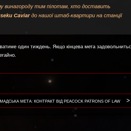
ру винагороду тим пілотам, хто доставить
seku Caviar
до нашої штаб-квартири на станції
риватиме один тиждень. Якщо кінцева мета задовольнить
егайно.
T
МАДСЬКА МЕТА: КОНТРАКТ ВІД PEACOCK PATRONS OF LAW
T: