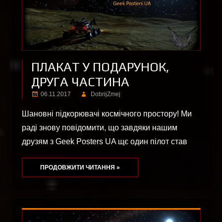
ПЛАКАТ У ПОДАРУНОК,
ДРУГА ЧАСТИНА
06.11.2017
DobrijZmej
Шановні підкорювачі космічного простору! Ми
раді знову повідомити, що завдяки нашим
друзям з Geek Posters UA щє один пілот став
ПРОДОВЖИТИ ЧИТАННЯ »