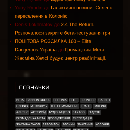
Yuriy Ryndin
до
Галактичні новини: Сплеск
переселення в Колонію
Denis Lokhmatov
до
2.4 The Return.
Розпочалося закрите бета-тестування гри
ПОШТОВА РОЗСИЛКА 160 – Elite
Dangerous Україна
до
Громадська Мета:
Жасміна Хелсі будує центр реабілітаціі.
ПОЗНАЧКИ
BETA
CANNON GROUP
COLONIA
ELITE
FRONTIER
GALNET
GNOSIS
MERCURY 7
THE COMMANDERS
TRADE
ІМПЕРІЯ
АЛЬЯНС
АСТЕРОЇД
БУДІВНИЦТВО
ВАРТОВІ
ГАДСОН
ГРОМАДСЬКА МЕТА
ДОСЛІДЖЕННЯ
ЕКСПЕДИЦІЯ
ЖАСМІНА ХАСЛІ
ЗАРОБІТОК
ЗЛОЧИН
ЗМАГАННЯ
КОЛОНІЯ