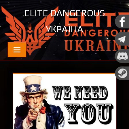
Перейти
ELITE DANGEROUS
до
контенту
УКРАЇНА
Новини та цікавинки про Elite Dangerous