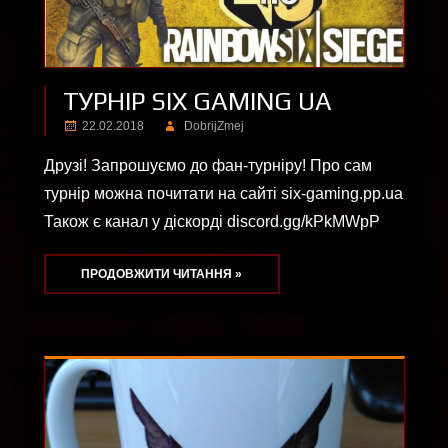
ТУРНІР SIX GAMING UA
22.02.2018
DobrijZmej
Друзі! Запрошуємо до фан-турніру! Про сам
турнір можна почитати на сайті six-gaming.pp.ua
Також є канал у діскорді discord.gg/kPkMWpP
ПРОДОВЖИТИ ЧИТАННЯ »