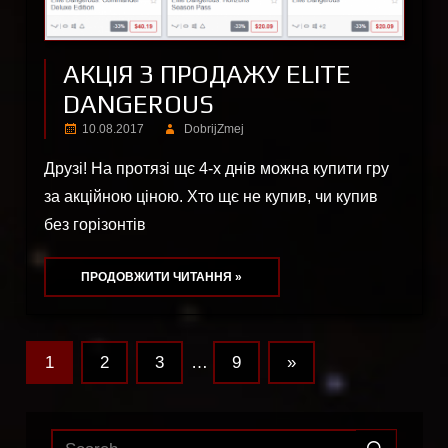
АКЦІЯ З ПРОДАЖУ ELITE
DANGEROUS
10.08.2017
DobrijZmej
Друзі! На протязі щє 4-х днів можна купити гру
за акційною ціною. Хто щє не купив, чи купив
без горізонтів
ПРОДОВЖИТИ ЧИТАННЯ »
1
2
3
…
9
Next
»
Навігація
Posts
записів